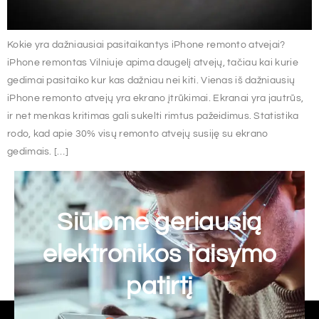
Kokie yra dažniausiai pasitaikantys iPhone remonto atvejai?
iPhone remontas Vilniuje apima daugelį atvejų, tačiau kai kurie
gedimai pasitaiko kur kas dažniau nei kiti. Vienas iš dažniausių
iPhone remonto atvejų yra ekrano įtrūkimai. Ekranai yra jautrūs,
ir net menkas kritimas gali sukelti rimtus pažeidimus. Statistika
rodo, kad apie 30% visų remonto atvejų susiję su ekrano
gedimais. […]
Siūlome geriausią
elektronikos taisymo
patirtį