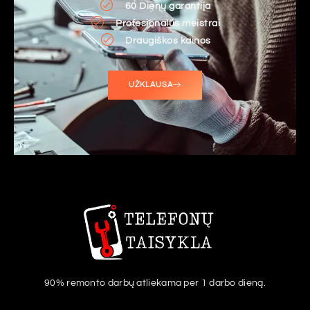
60 Dienų garantija
Profesionalūs meistrai
Draugiškos kainos
UŽKLAUSA
90% remonto darbų atliekama per 1 darbo dieną.