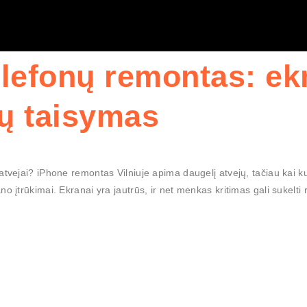
lefonų remontas: ekra
ų taisymas
tvejai? iPhone remontas Vilniuje apima daugelį atvejų, tačiau kai kur
o įtrūkimai. Ekranai yra jautrūs, ir net menkas kritimas gali sukelti