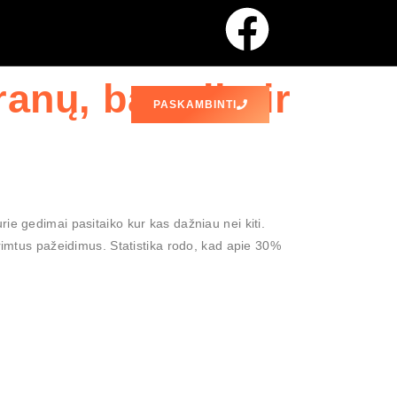
nų, baterijų ir
PASKAMBINTI
ie gedimai pasitaiko kur kas dažniau nei kiti.
 rimtus pažeidimus. Statistika rodo, kad apie 30%