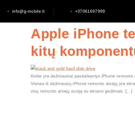
info@g-mobile.lt
+37061697999
Apple iPhone te
kitų komponent
Kokie yra dažniausiai pasitaikantys iPhone remonto a
Vienas iš dažniausių iPhone remonto atvejų yra ekran
visų remonto atvejų susiję su ekrano gedimais. […]